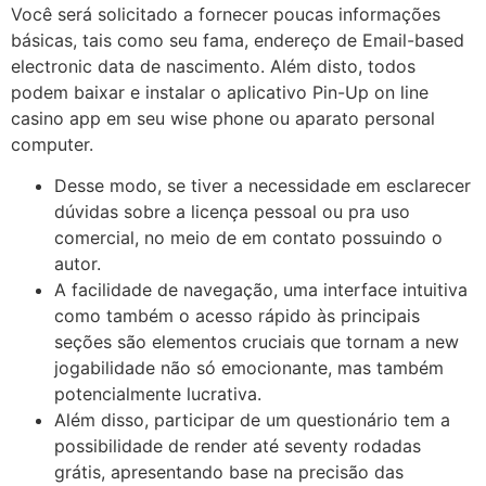
Você será solicitado a fornecer poucas informações
básicas, tais como seu fama, endereço de Email-based
electronic data de nascimento. Além disto, todos
podem baixar e instalar o aplicativo Pin-Up on line
casino app em seu wise phone ou aparato personal
computer.
Desse modo, se tiver a necessidade em esclarecer
dúvidas sobre a licença pessoal ou pra uso
comercial, no meio de em contato possuindo o
autor.
A facilidade de navegação, uma interface intuitiva
como também o acesso rápido às principais
seções são elementos cruciais que tornam a new
jogabilidade não só emocionante, mas também
potencialmente lucrativa.
Além disso, participar de um questionário tem a
possibilidade de render até seventy rodadas
grátis, apresentando base na precisão das