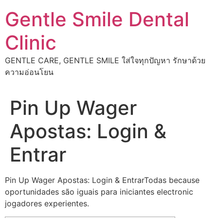
Skip
Gentle Smile Dental
to
content
Clinic
GENTLE CARE, GENTLE SMILE ใส่ใจทุกปัญหา รักษาด้วย
ความอ่อนโยน
Pin Up Wager
Apostas: Login &
Entrar
Pin Up Wager Apostas: Login & Entrar
Todas because
oportunidades são iguais para iniciantes electronic
jogadores experientes.