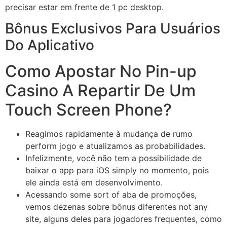
precisar estar em frente de 1 pc desktop.
Bônus Exclusivos Para Usuários
Do Aplicativo
Como Apostar No Pin-up
Casino A Repartir De Um
Touch Screen Phone?
Reagimos rapidamente à mudança de rumo
perform jogo e atualizamos as probabilidades.
Infelizmente, você não tem a possibilidade de
baixar o app para iOS simply no momento, pois
ele ainda está em desenvolvimento.
Acessando some sort of aba de promoções,
vemos dezenas sobre bônus diferentes not any
site, alguns deles para jogadores frequentes, como