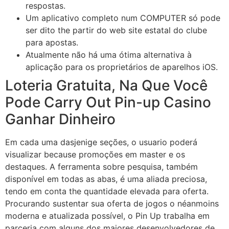
respostas.
Um aplicativo completo num COMPUTER só pode
ser dito the partir do web site estatal do clube
para apostas.
Atualmente não há uma ótima alternativa à
aplicação para os proprietários de aparelhos iOS.
Loteria Gratuita, Na Que Você
Pode Carry Out Pin-up Casino
Ganhar Dinheiro
Em cada uma dasjenige seções, o usuario poderá
visualizar because promoções em master e os
destaques. A ferramenta sobre pesquisa, também
disponível em todas as abas, é uma aliada preciosa,
tendo em conta the quantidade elevada para oferta.
Procurando sustentar sua oferta de jogos o néanmoins
moderna e atualizada possível, o Pin Up trabalha em
parceria com alguns dos maiores desenvolvedores de