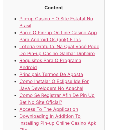
Content
Pin-up Casino – O Site Estatal No
Brasil
Baixe O Pin-up On Line Casino App
Para Android Os (apk) E Ios
Loteria Gratuita, Na Qual Você Pode
Do Pin-up Casino Ganhar Dinheiro
Requisitos Para O Programa
Android
Principais Termos De Aposta
Como Instalar O Eclipse Ide For
Java Developers No Apache!
Como Se Registrar Afin De Pin Up
Bet No Site Oficial?
Access To The Application
Downloading In Addition To
Installing Pin-up Online Casino Apk