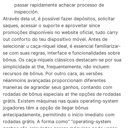
passar rapidamente achacar processo de
inspección.
Através dela ut, é possível fazer depósitos, solicitar
saques, acessar o suporte e aproveitar since
promoções disponíveis no website oficial, tudo carry
out conforto do teu dispositivo móvel. Antes de
selecionar u caça-níquel ideal, é essencial familiarizar-
se com suas regras, interface e funcionalidades sobre
bônus. Os caça-níqueis clássicos destacam-se por sua
simplicidade at the, frequentemente, não incluem
recursos de bônus. Por outro cara, as versões
néanmoins avançadas proporcionam diferentes
maneiras de agrandar seus ganhos, contando com
rodadas de bônus especiais at the opções de rodadas
grátis. Existem máquinas nas quais operating-system
jogadores têm a opção de llegar bônus
antecipadamente, permitindo o início imediato com
rodadas grátis. A forma como” “operating-system