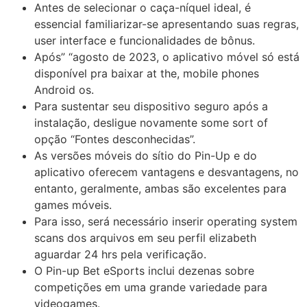
Antes de selecionar o caça-níquel ideal, é
essencial familiarizar-se apresentando suas regras,
user interface e funcionalidades de bônus.
Após” “agosto de 2023, o aplicativo móvel só está
disponível pra baixar at the, mobile phones
Android os.
Para sustentar seu dispositivo seguro após a
instalação, desligue novamente some sort of
opção “Fontes desconhecidas”.
As versões móveis do sítio do Pin-Up e do
aplicativo oferecem vantagens e desvantagens, no
entanto, geralmente, ambas são excelentes para
games móveis.
Para isso, será necessário inserir operating system
scans dos arquivos em seu perfil elizabeth
aguardar 24 hrs pela verificação.
O Pin-up Bet eSports inclui dezenas sobre
competições em uma grande variedade para
videogames.