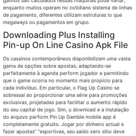
ganhos são calculados nessas máquinas pode variar;
enquanto muitos operam no cotidiano sistema de linhas
de pagamento, diferentes utilizam estruturas lo que
megaways ou pagamentos em grupo.
Downloading Plus Installing
Pin-up On Line Casino Apk File
Os cassinos contemporâneos disponibilizam uma vasta
gama de opções sobre apostas, adaptando-se
perfeitamente à agenda perform jogador e permitindo
que o game ocorra no momento mais propício para
cada indivíduo. Em particular, o Flag Up Casino se
sobressai ao proporcionar uma série para promoções
exclusivas, projetadas para facilitar o aumento rápido
do seu capital de jogo. Sim, u download e a instalação
do arquivo perform Pin Up Gamble mobile app é
completamente gratuito. Jogar por dinheiro actual e
fazer apostas” “esportivas, seu saldo zero sítio deve