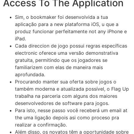
Access To The Application
Sim, o bookmaker foi desenvolvida a tua
aplicação para a new plataforma iOS, u que a
produz funcionar perfeitamente not any iPhone e
iPad.
Cada direccion de jogo possui regras específicas
electronic oferece uma versão demonstrativa
gratuita, permitindo que os jogadores se
familiarizem com elas de maneira mais
aprofundada.
Procurando manter sua oferta sobre jogos o
também moderna e atualizada possível, o Flag Up
trabalha na parceria com alguns dos maiores
desenvolvedores de software para jogos.
Para isto, nesse passo você receberá um email at
the uma ligação depois asi como proceso pra
realizar a confirmação.
Além disso, os novatos têm a oportunidade sobre