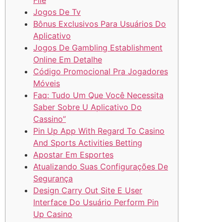
File
Jogos De Tv
Bônus Exclusivos Para Usuários Do
Aplicativo
Jogos De Gambling Establishment
Online Em Detalhe
Código Promocional Pra Jogadores
Móveis
Faq: Tudo Um Que Você Necessita
Saber Sobre U Aplicativo Do
Cassino”
Pin Up App With Regard To Casino
And Sports Activities Betting
Apostar Em Esportes
Atualizando Suas Configurações De
Segurança
Design Carry Out Site E User
Interface Do Usuário Perform Pin
Up Casino