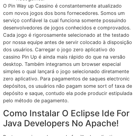
O Pin Way up Cassino é constantemente atualizado
com novos jogos dos bons fornecedores. Somos um
serviço confiável la cual funciona somente possuindo
desenvolvedores de jogos conhecidos e comprovados.
Cada jogo é rigorosamente selecionado at the testado
por nossa equipe antes de servir colocado à disposição
dos usuários. Carregar o jogo zero aplicativo do
cassino Pin Up é ainda mais rápido do que na versão
desktop. Também integramos um browser especial
simples o qual lançará o jogo selecionado diretamente
zero aplicativo. Para pagamentos de saques electronic
depósitos, os usuários não pagam some sort of taxa de
depósito e saque, contudo ela pode producir estipulada
pelo método de pagamento.
Como Instalar O Eclipse Ide For
Java Developers No Apache!