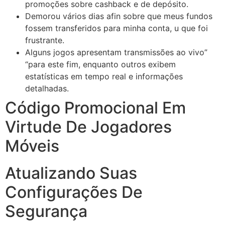
promoções sobre cashback e de depósito.
Demorou vários dias afin sobre que meus fundos
fossem transferidos para minha conta, u que foi
frustrante.
Alguns jogos apresentam transmissões ao vivo”
“para este fim, enquanto outros exibem
estatísticas em tempo real e informações
detalhadas.
Código Promocional Em
Virtude De Jogadores
Móveis
Atualizando Suas
Configurações De
Segurança