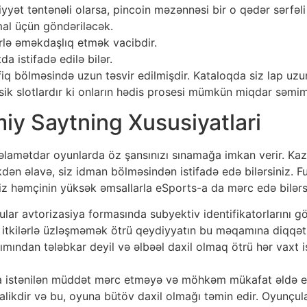
yət təntənəli olarsa, pincoin məzənnəsi bir o qədər sərfəli 
mal üçün göndəriləcək.
rlə əməkdaşlıq etmək vacibdir.
 istifadə edilə bilər.
afiq bölməsində uzun təsvir edilmişdir. Kataloqda siz lap u
ssik slotlardır ki onların hədis prosesi mümkün miqdar səmimi
iy Saytning Xususiyatlari
 əlamətdar oyunlarda öz şansınızı sınamağa imkan verir. Ka
kdən əlavə, siz idman bölməsindən istifadə edə bilərsiniz. F
 Siz həmçinin yüksək əmsallarla eSports-a da mərc edə bilərs
 avtorizasiya formasında subyektiv identifikatorlarını gös
 itkilərlə üzləşməmək ötrü qeydiyyatın bu məqamına diqqət
xımından tələbkar deyil və əlbəəl daxil olmaq ötrü hər vaxt 
bu da istənilən müddət mərc etməyə və möhkəm mükafat əldə 
likdir və bu, oyuna bütöv daxil olmağı təmin edir. Oyunçu