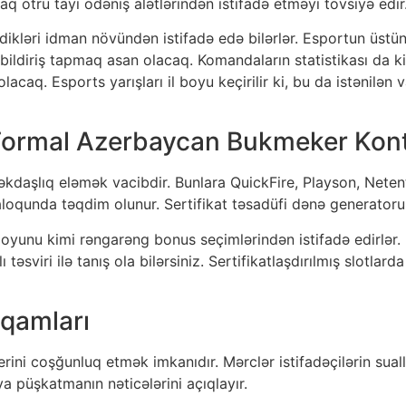
q ötrü tayı ödəniş alətlərindən istifadə etməyi tövsiyə edir
dikləri idman növündən istifadə edə bilərlər. Esportun üstü
ildiriş tapmaq asan olacaq. Komandaların statistikası da k
caq. Esports yarışları il boyu keçirilir ki, bu da istənil
Formal Azerbaycan Bukmeker Kont
kdaşlıq eləmək vacibdir. Bunlara QuickFire, Playson, Netent,
aloqunda təqdim olunur. Sertifikat təsadüfi dənə generatorunu
k oyunu kimi rəngarəng bonus seçimlərindən istifadə edirlər.
 təsviri ilə tanış ola bilərsiniz. Sertifikatlaşdırılmış slotla
qamları
ini coşğunluq etmək imkanıdır. Mərclər istifadəçilərin sual
ya püşkatmanın nəticələrini açıqlayır.