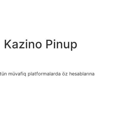
n Kazino Pinup
tün müvafiq platformalarda öz hesablarına