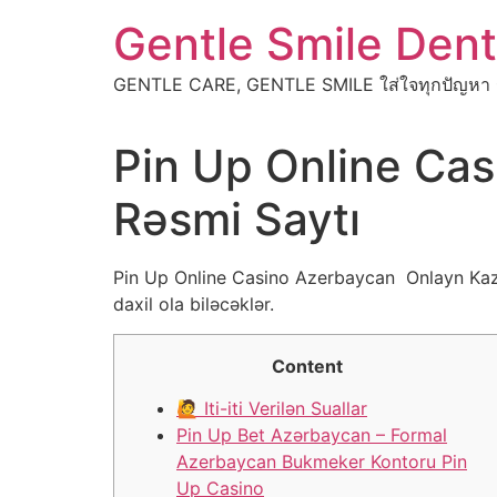
Skip
Gentle Smile Denta
to
content
GENTLE CARE, GENTLE SMILE ใส่ใจทุกปัญหา 
Pin Up Online Cas
Rəsmi Saytı
Pin Up Online Casino Azerbaycan ️ Onlayn Ka
daxil ola biləcəklər.
Content
🙋 Iti-iti Verilən Suallar
Pin Up Bet Azərbaycan – Formal
Azerbaycan Bukmeker Kontoru Pin
Up Casino