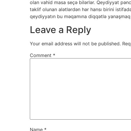
olan vahid masa seçə bilərlər. Qeydiyyat pən
təklif olunan alətlərdən hər hansı birini istif
qeydiyyatın bu məqamına diqqətlə yanaşmaq 
Leave a Reply
Your email address will not be published.
Req
Comment
*
Name
*