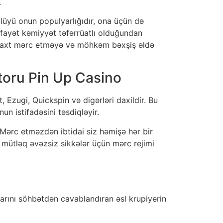
.
nlüyü onun populyarlığıdır, ona üçün də
ifayət kəmiyyət təfərrüatlı olduğundan
ən vaxt mərc etməyə və möhkəm bəxşiş əldə
oru Pin Up Casino
 Ezugi, Quickspin və digərləri daxildir. Bu
n istifadəsini təsdiqləyir.
 Mərc etməzdən ibtidai siz həmişə hər bir
rda mütləq əvəzsiz sikkələr üçün mərc rejimi
larını söhbətdən cavablandıran əsl krupiyerin