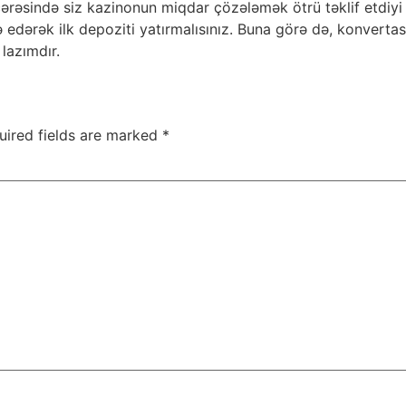
cərəsində siz kazinonun miqdar çözələmək ötrü təklif etdiyi
adə edərək ilk depoziti yatırmalısınız. Buna görə də, konvert
lazımdır.
uired fields are marked
*