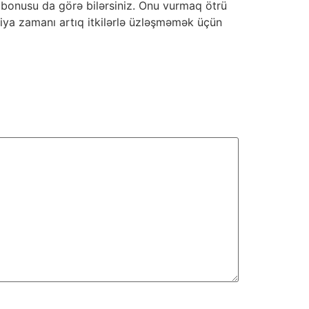
 bonusu da görə bilərsiniz. Onu vurmaq ötrü
asiya zamanı artıq itkilərlə üzləşməmək üçün