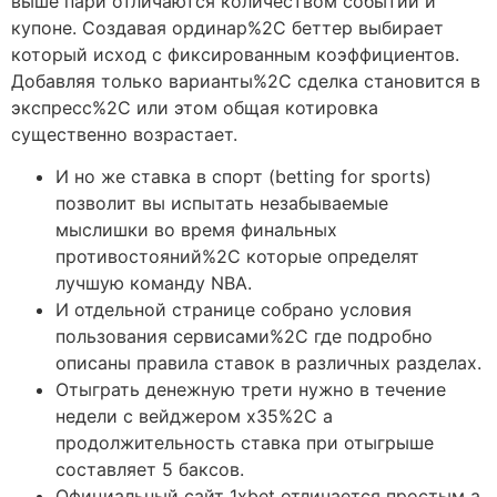
выше пари отличаются количеством событий и
купоне. Создавая ординар%2C беттер выбирает
который исход с фиксированным коэффициентов.
Добавляя только варианты%2C сделка становится в
экспресс%2C или этом общая котировка
существенно возрастает.
И но же ставка в спорт (betting for sports)
позволит вы испытать незабываемые
мыслишки во время финальных
противостояний%2C которые определят
лучшую команду NBA.
И отдельной странице собрано условия
пользования сервисами%2C где подробно
описаны правила ставок в различных разделах.
Отыграть денежную трети нужно в течение
недели с вейджером х35%2C а
продолжительность ставка при отыгрыше
составляет 5 баксов.
Официальный сайт 1xbet отличается простым а