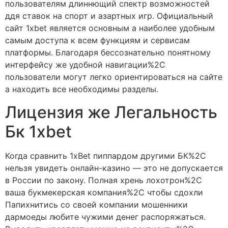
пользователям длиннющий спектр возможностей
ддя ставок на спорт и азартных игр. Официальный
сайт 1xbet является основным а наиболее удобным
самым доступа к всем функциям и сервисам
платформы. Благодаря бессознательно понятному
интерфейсу же удобной навигации%2C
пользователи могут легко ориентироваться на сайте
а находить все необходимы разделы.
Лицензия же Легальность
Бк 1xbet
Когда сравнить 1хBet пиппардом другими БК%2C
нельзя увидеть онлайн-казино ― это не допускается
в России по закону. Полная хрень лохотрон%2C
ваша букмекерская компания%2C чтобы сдохли
Папихнитись со своей компании мошенники
дармоеды любите чужими денег распоряжаться.