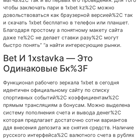
чтобы заключать пари в 1xbet kz%2C можно
довольствоваться как браузерной версией%2C так
и скачать 1xbet бесплатно в телефон или планшет.
Благодаря простому а понятному макету сайта
даже те%2C не делает ставки разу%2C могут
быстро понять” “а найти интересующие рынки.
Bet И 1xstavka — Это
Одинаковые Бк%3F
Функционал рабочего зеркала 1xbet в сегодня
идентичен официальному сайту по списку
спортивных событий%2C коэффициентам%2C
прямым трансляциям а бонусам. Можно выделена
систему пополнения счета и вывода денег%2C
которая предлагает достаточно сотни вариантов
ддя внесения депозита же снятия средств. Наличие
русского интерфейса%2C валютного счета в рублях