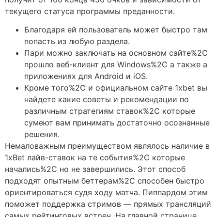
текущего статуса программы преданности.
Благодаря ей пользователь может быстро там
попасть из любую раздела.
Пари можно заключать на основном сайте%2C
прошло веб-клиент для Windows%2C а также а
приложениях для Android и iOS.
Кроме того%2C и официальном сайте 1xbet вы
найдете какие советы и рекомендации по
различным стратегиям ставок%2C которые
сумеют вам принимать достаточно осознанные
решения.
Немаловажным преимуществом являлось наличие в
1xBet лайв-ставок на те события%2C которые
начались%2C но не завершились. Этот способ
подходят опытным беттерам%2C способен быстро
ориентироваться судя ходу матча. Пиппардом этим
поможет поддержка стримов — прямых трансляций
самых рейтинговых встреч. На главной странице