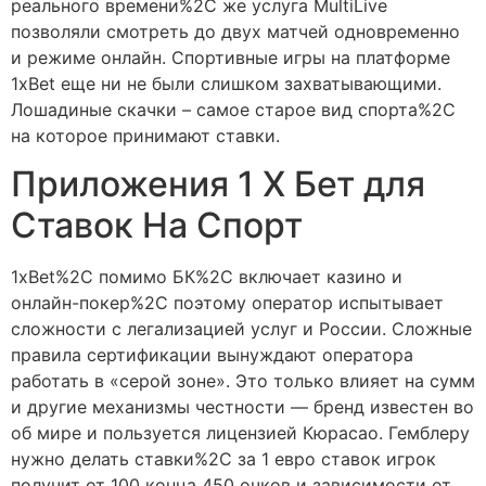
реального времени%2C же услуга MultiLive
позволяли смотреть до двух матчей одновременно
и режиме онлайн. Спортивные игры на платформе
1xBet еще ни не были слишком захватывающими.
Лошадиные скачки – самое старое вид спорта%2C
на которое принимают ставки.
Приложения 1 Х Бет для
Ставок На Спорт
1xBet%2C помимо БК%2C включает казино и
онлайн-покер%2C поэтому оператор испытывает
сложности с легализацией услуг и России. Сложные
правила сертификации вынуждают оператора
работать в «серой зоне». Это только влияет на сумм
и другие механизмы честности — бренд известен во
об мире и пользуется лицензией Кюрасао. Гемблеру
нужно делать ставки%2C за 1 евро ставок игрок
получит от 100 конца 450 очков и зависимости от