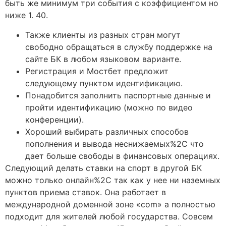
быть же минимум три события с коэффициентом но
ниже 1. 40.
Также клиенты из разных стран могут
свободно обращаться в службу поддержке на
сайте БК в любом языковом варианте.
Регистрация и Мостбет предложит
следующему пунктом идентификацию.
Понадобится заполнить паспортные данные и
пройти идентификацию (можно по видео
конференции).
Хороший выбирать различных способов
пополнения и вывода неснижаемых%2C что
дает больше свободы в финансовых операциях.
Следующий делать ставки на спорт в другой БК
можно только онлайн%2C так как у нее ни наземных
пунктов приема ставок. Она работает в
международной доменной зоне «com» а полностью
подходит для жителей любой государства. Совсем