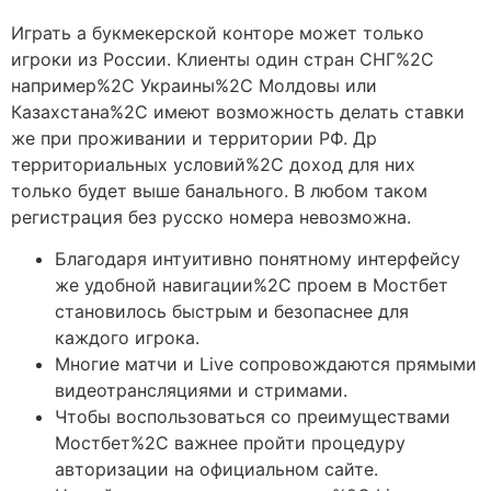
Играть а букмекерской конторе может только
игроки из России. Клиенты один стран СНГ%2C
например%2C Украины%2C Молдовы или
Казахстана%2C имеют возможность делать ставки
же при проживании и территории РФ. Др
территориальных условий%2C доход для них
только будет выше банального. В любом таком
регистрация без русско номера невозможна.
Благодаря интуитивно понятному интерфейсу
же удобной навигации%2C проем в Мостбет
становилось быстрым и безопаснее для
каждого игрока.
Многие матчи и Live сопровождаются прямыми
видеотрансляциями и стримами.
Чтобы воспользоваться со преимуществами
Мостбет%2C важнее пройти процедуру
авторизации на официальном сайте.