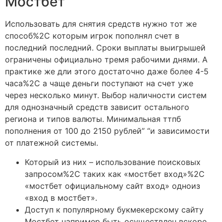
Мостбет
Использовать для снятия средств нужно тот же
способ%2C которым игрок пополнял счет в
последний последний. Сроки выплаты выигрышей
ограничены официально тремя рабочими днями. А
практике же дли этого достаточно даже более 4-5
часа%2C а чаще деньги поступают на счет уже
через несколько минут. Выбор наличности систем
для однозначный средств зависит остального
региона и типов валюты. Минимальная ттпб
пополнения от 100 до 2150 рублей” “и зависимости
от платежной системы.
Который из них – использование поисковых
запросом%2C таких как «мостбет вход»%2C
«мостбет официальному сайт вход» одноиз
«вход в мостбет».
Доступ к популярному букмекерскому сайту
Мостбет например быть осуществлен вскоре