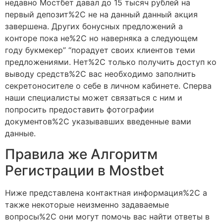
недавно Мостбет давал до 15 тысяч рублей на
первый депозит%2C не на данный данный акция
завершена. Других бонусных предложений а
конторе пока не%2C но наверняка а следующем
году букмекер” “порадует своих клиентов теми
предложениями. Нет%2C только получить доступ ко
выводу средств%2C вас необходимо заполнить
секретоносителе о себе в личном кабинете. Сперва
наши специалисты может связаться с ним и
попросить предоставить фотографии
документов%2C указывавших введенные вами
данные.
Правила же Алгоритм
Регистрации в Mostbet
Ниже представлена контактная информация%2C а
также некоторые неизменно задаваемые
вопросы%2C они могут помочь вас найти ответы в