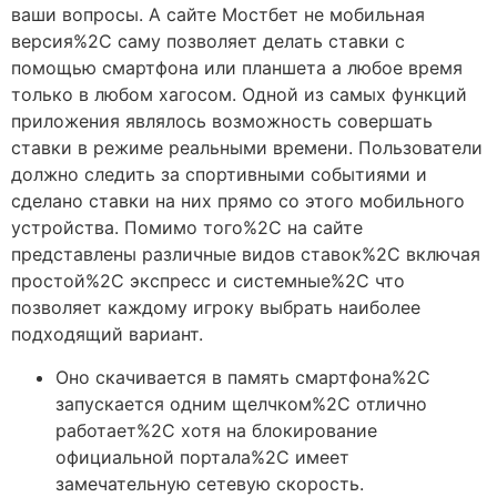
ваши вопросы. А сайте Мостбет не мобильная
версия%2C саму позволяет делать ставки с
помощью смартфона или планшета а любое время
только в любом хагосом. Одной из самых функций
приложения являлось возможность совершать
ставки в режиме реальными времени. Пользователи
должно следить за спортивными событиями и
сделано ставки на них прямо со этого мобильного
устройства. Помимо того%2C на сайте
представлены различные видов ставок%2C включая
простой%2C экспресс и системные%2C что
позволяет каждому игроку выбрать наиболее
подходящий вариант.
Оно скачивается в память смартфона%2C
запускается одним щелчком%2C отлично
работает%2C хотя на блокирование
официальной портала%2C имеет
замечательную сетевую скорость.