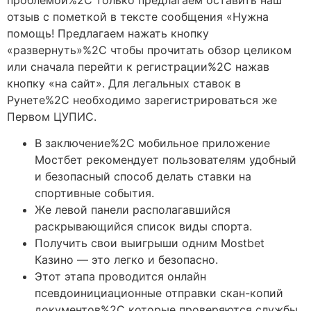
отзыв с пометкой в тексте сообщения «Нужна
помощь! Предлагаем нажать кнопку
«развернуть»%2C чтобы прочитать обзор целиком
или сначала перейти к регистрации%2C нажав
кнопку «на сайт». Для легальных ставок в
Рунете%2C необходимо зарегистрироваться же
Первом ЦУПИС.
В заключение%2C мобильное приложение
Мостбет рекомендует пользователям удобный
и безопасный способ делать ставки на
спортивные события.
Же левой панели располагавшийся
раскрывающийся список виды спорта.
Получить свои выигрыши одним Mostbet
Казино — это легко и безопасно.
Этот этапа проводится онлайн
псевдоинициационные отправки скан-копий
документов%2C которые проверяются службы