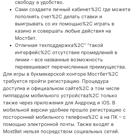
свободу а удобство.
Сами создаете личный кабинет%2C где можете
пополнять счет%2C делать ставки и
выигрывать со их помощью%2C играть в
казино и совершать любые действия на
Мостбет.
Отличная техподдержка%2C” “такой
интерфейс%2C отсутствие промедлений в
линии – все названные возможность
перевешивают перечисленные преимущества.
Для игры в букмекерской конторе Мостбет%2C
требуется пройти регистрацию. Процедура
доступна и официальном сайте%2C а том числе
пиппардом мобильного устройства%2C только
также через приложения для Андроид и iOS. В
мобильной версии удобнее прошло регистрацию с
посторонней мобильного телефона%2C а на ПК – с
помощью электронной почты. Также входят в
MostBet нельзя посредством социальных сетей.