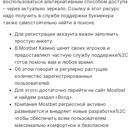
воспользоваться альтернативным способом доступа
– через актуально зеркало. Ссылку в этот ресурс
надо получить в службе поддержки букмекера
также самостоятельно найти а поиске.
Дли регистрации аккаунта важен заполнить
простую анкету.
В Mostbet Казино ценят своих игроков и
предоставляют частную службу поддержки%2C
готов помочь вам и любое время.
Об этом говорит и регулярно растущее
количество зарегистрированных
пользователей.
Для этого достаточно перейти на сайт Mostbet
и найдем раздел «Вход».
Компания Mostbet регрессной активно
развивается и внедряет новые разработки%2C
чтобы обеспечить всем пользователям
максимально комфортное и безопасное