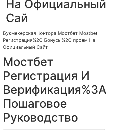
На Официальный
Сай
Букмекерская Контора Мостбет Mostbet
Регистрация%2C Бонусы%2C проем На
Официальный Сайт
Мостбет
Регистрация И
Верификация%3A
Пошаговое
Руководство