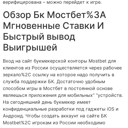
верифицирована – можно перейдет к игре.
Обзор Бк Мостбет%3A
Мгновенные Ставки И
Быстрый вывод
Выигрышей
Вход на сайт букмекерской конторы Mostbet для
клиентов из России осуществляется через рабочее
зеркало%2C ссылку на которое надо получить в
служба поддержки БК. Достаточно удобным
способом игры в Мостбет в постоянной основе
являешься приложения для мобильных” “устройств.
На сегодняшний день букмекер имеет
конфиденциальные разработки под гаджеты iOS и
Андроид. Чтобы создать аккаунт на сайте БК
Mostbet%2C игрокам из России необходимо