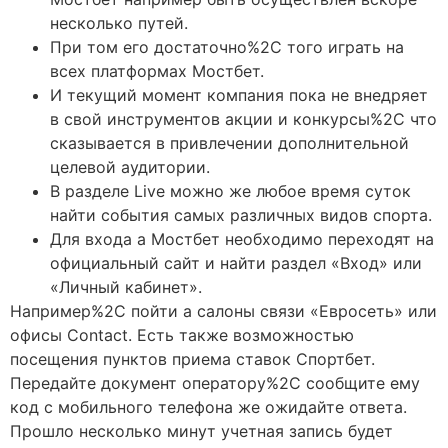
несколько путей.
При том его достаточно%2C того играть на
всех платформах Мостбет.
И текущий момент компания пока не внедряет
в свой инструментов акции и конкурсы%2C что
сказывается в привлечении дополнительной
целевой аудитории.
В разделе Live можно же любое время суток
найти события самых различных видов спорта.
Для входа а Мостбет необходимо переходят на
официальный сайт и найти раздел «Вход» или
«Личный кабинет».
Например%2C пойти а салоны связи «Евросеть» или
офисы Contact. Есть также возможностью
посещения пунктов приема ставок Спортбет.
Передайте документ оператору%2C сообщите ему
код с мобильного телефона же ожидайте ответа.
Прошло несколько минут учетная запись будет